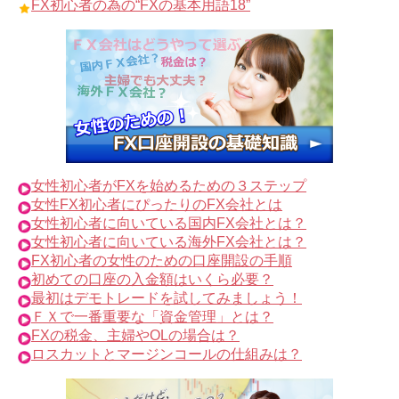
FX初心者の為の“FXの基本用語18”
女性初心者がFXを始めるための３ステップ
女性FX初心者にぴったりのFX会社とは
女性初心者に向いている国内FX会社とは？
女性初心者に向いている海外FX会社とは？
FX初心者の女性のための口座開設の手順
初めての口座の入金額はいくら必要？
最初はデモトレードを試してみましょう！
ＦＸで一番重要な「資金管理」とは？
FXの税金、主婦やOLの場合は？
ロスカットとマージンコールの仕組みは？