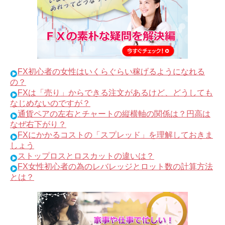
FX初心者の女性はいくらぐらい稼げるようになれる
の？
FXは「売り」からできる注文があるけど、どうしても
なじめないのですが？
通貨ペアの左右とチャートの縦横軸の関係は？円高は
なぜ右下がり？
FXにかかるコストの「スプレッド」を理解しておきま
しょう
ストップロスとロスカットの違いは？
FX女性初心者の為のレバレッジとロット数の計算方法
とは？