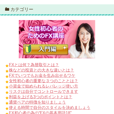
カテゴリー
FXとは何？為替取引とは？
株などの投資との大きな違いとは？
FXでいつでもお金を生み出せるワケ
女性初心者の重要な３つのこととは？
小資金で始められるレバレッジ使い方
リスクは自分でコントロールできます
利益を上げる3つのポイントとは？
通貨ペアの特徴を知りましょう
使える時間で自分のスタイルを決めましょう
FX初心者の為の“FXの基本用語18”