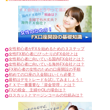
女性初心者がFXを始めるための３ステップ
女性FX初心者にぴったりのFX会社とは
女性初心者に向いている国内FX会社とは？
女性初心者に向いている海外FX会社とは？
FX初心者の女性のための口座開設の手順
初めての口座の入金額はいくら必要？
最初はデモトレードを試してみましょう！
ＦＸで一番重要な「資金管理」とは？
FXの税金、主婦やOLの場合は？
ロスカットとマージンコールの仕組みは？