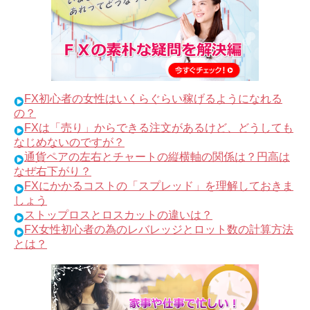
FX初心者の女性はいくらぐらい稼げるようになれる
の？
FXは「売り」からできる注文があるけど、どうしても
なじめないのですが？
通貨ペアの左右とチャートの縦横軸の関係は？円高は
なぜ右下がり？
FXにかかるコストの「スプレッド」を理解しておきま
しょう
ストップロスとロスカットの違いは？
FX女性初心者の為のレバレッジとロット数の計算方法
とは？