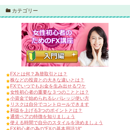
カテゴリー
FXとは何？為替取引とは？
株などの投資との大きな違いとは？
FXでいつでもお金を生み出せるワケ
女性初心者の重要な３つのこととは？
小資金で始められるレバレッジ使い方
リスクは自分でコントロールできます
利益を上げる3つのポイントとは？
通貨ペアの特徴を知りましょう
使える時間で自分のスタイルを決めましょう
FX初心者の為の“FXの基本用語18”