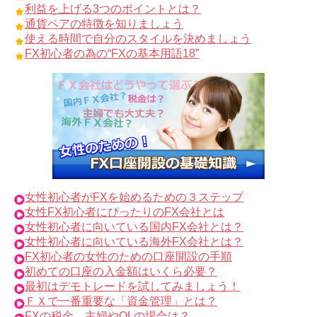
利益を上げる3つのポイントとは？
通貨ペアの特徴を知りましょう
使える時間で自分のスタイルを決めましょう
FX初心者の為の“FXの基本用語18”
女性初心者がFXを始めるための３ステップ
女性FX初心者にぴったりのFX会社とは
女性初心者に向いている国内FX会社とは？
女性初心者に向いている海外FX会社とは？
FX初心者の女性のための口座開設の手順
初めての口座の入金額はいくら必要？
最初はデモトレードを試してみましょう！
ＦＸで一番重要な「資金管理」とは？
FXの税金、主婦やOLの場合は？