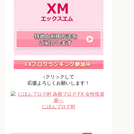
↓クリックして
応援よろしくお願いします！
にほんブログ村