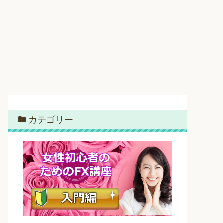
カテゴリー