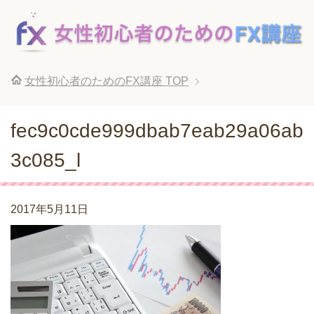
女性初心者のためのFX講座
TOP
fec9c0cde999dbab7eab29a06ab
3c085_l
2017年5月11日