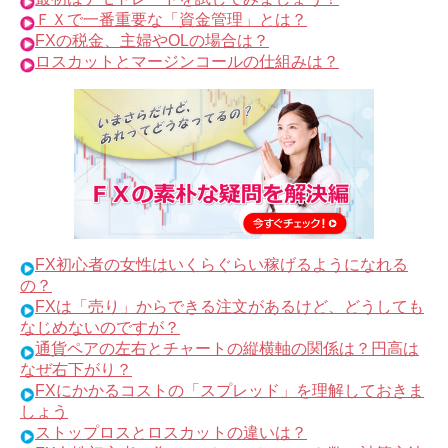
ＦＸで一番重要な「資金管理」とは？
FXの税金、主婦やOLの場合は？
ロスカットとマージンコールの仕組みは？
FX初心者の女性はいくらぐらい稼げるようになれる
の？
FXは「売り」からできる注文があるけど、どうしても
なじめないのですが？
通貨ペアの左右とチャートの縦横軸の関係は？円高は
なぜ右下がり？
FXにかかるコストの「スプレッド」を理解しておきま
しょう
ストップロスとロスカットの違いは？