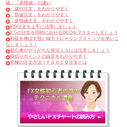
値」「逆指値」の違い
「成行注文」をわかりやすく
「指値注文」をわかりやすく
「逆指値注文」をわかりやすく
IFD注文を上手に活用しましょう
2つの注文を同時に出せるOCOをマスターしましょう
利益を伸ばす強い味方トレーリングストップを使いこ
なしましょう！
初心者がやりがちな発注ミスには注意しましょう
損切りポイントの設定をわかりやすく
究極の注文方法ＩＦＤＯＣＯ注文とは