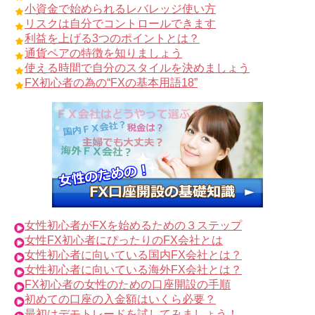
小資金で始められるレバレッジ使い方
リスクは自分でコントロールできます
利益を上げる3つのポイントとは？
通貨ペアの特徴を知りましょう
使える時間で自分のスタイルを決めましょう
FX初心者の為の“FXの基本用語18”
女性初心者がFXを始めるための３ステップ
女性FX初心者にぴったりのFX会社とは
女性初心者に向いている国内FX会社とは？
女性初心者に向いている海外FX会社とは？
FX初心者の女性のための口座開設の手順
初めての口座の入金額はいくら必要？
最初はデモトレードを試してみましょう！