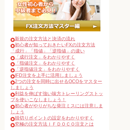
新規の注文方法と決済の流れ
初心者が知っておきたいFXの注文方法
「成行」「指値」「逆指値」の違い
「成行注文」をわかりやすく
「指値注文」をわかりやすく
「逆指値注文」をわかりやすく
IFD注文を上手に活用しましょう
2つの注文を同時に出せるOCOをマスター
しましょう
利益を伸ばす強い味方トレーリングストッ
プを使いこなしましょう！
初心者がやりがちな発注ミスには注意しま
しょう
損切りポイントの設定をわかりやすく
究極の注文方法ＩＦＤＯＣＯ注文とは