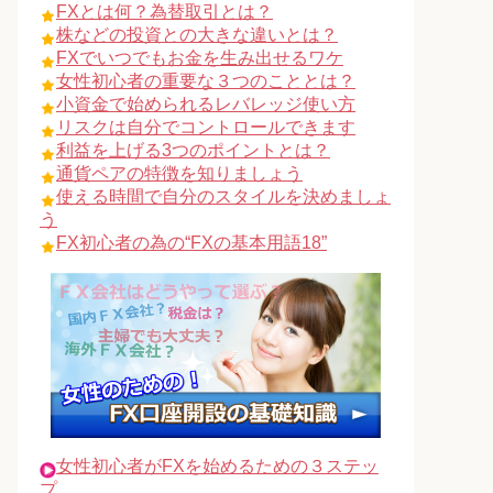
FXとは何？為替取引とは？
株などの投資との大きな違いとは？
FXでいつでもお金を生み出せるワケ
女性初心者の重要な３つのこととは？
小資金で始められるレバレッジ使い方
リスクは自分でコントロールできます
利益を上げる3つのポイントとは？
通貨ペアの特徴を知りましょう
使える時間で自分のスタイルを決めましょ
う
FX初心者の為の“FXの基本用語18”
女性初心者がFXを始めるための３ステッ
プ