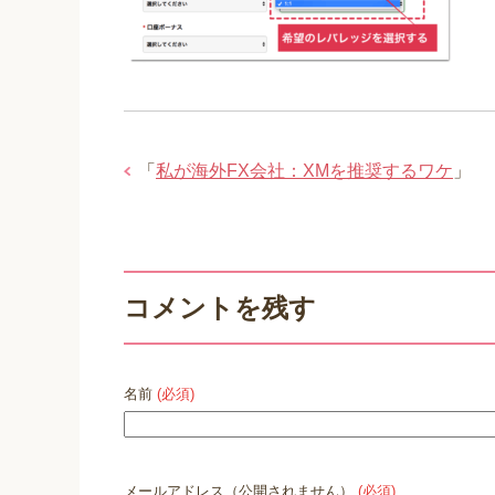
「
私が海外FX会社：XMを推奨するワケ
」
コメントを残す
名前
(必須)
メールアドレス（公開されません）
(必須)