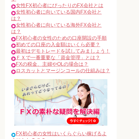
女性FX初心者にぴったりのFX会社とは
女性初心者に向いている国内FX会社と
は？
女性初心者に向いている海外FX会社と
は？
FX初心者の女性のための口座開設の手順
初めての口座の入金額はいくら必要？
最初はデモトレードを試してみましょう！
ＦＸで一番重要な「資金管理」とは？
FXの税金、主婦やOLの場合は？
ロスカットとマージンコールの仕組みは？
FX初心者の女性はいくらぐらい稼げるよ