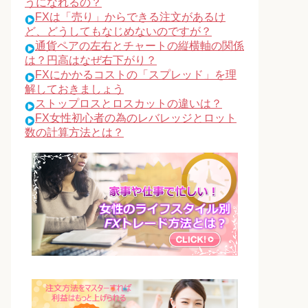
うになれるの？
FXは「売り」からできる注文があるけ
ど、どうしてもなじめないのですが？
通貨ペアの左右とチャートの縦横軸の関係
は？円高はなぜ右下がり？
FXにかかるコストの「スプレッド」を理
解しておきましょう
ストップロスとロスカットの違いは？
FX女性初心者の為のレバレッジとロット
数の計算方法とは？