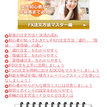
新規の注文方法と決済の流れ
初心者が知っておきたいFXの注文方法「成行」「指
値」「逆指値」の違い
「成行注文」をわかりやすく
「指値注文」をわかりやすく
「逆指値注文」をわかりやすく
IFD注文を上手に活用しましょう
2つの注文を同時に出せるOCOをマスターしましょう
利益を伸ばす強い味方トレーリングストップを使いこ
なしましょう！
初心者がやりがちな発注ミスには注意しましょう
損切りポイントの設定をわかりやすく
究極の注文方法ＩＦＤＯＣＯ注文とは