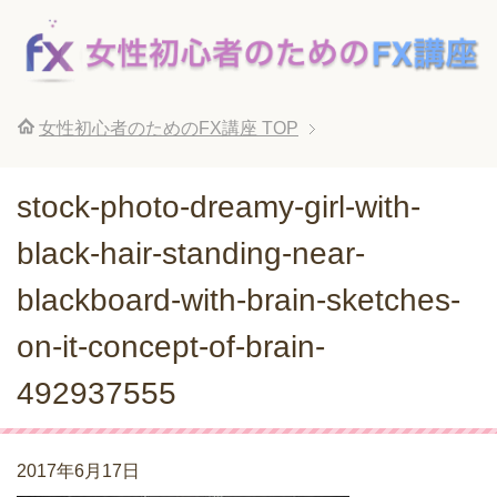
女性初心者のためのFX講座
TOP
stock-photo-dreamy-girl-with-
black-hair-standing-near-
blackboard-with-brain-sketches-
on-it-concept-of-brain-
492937555
2017年6月17日