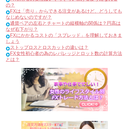
の？
FXは「売り」からできる注文があるけど、どうしても
なじめないのですが？
通貨ペアの左右とチャートの縦横軸の関係は？円高は
なぜ右下がり？
FXにかかるコストの「スプレッド」を理解しておきま
しょう
ストップロスとロスカットの違いは？
FX女性初心者の為のレバレッジとロット数の計算方法
とは？