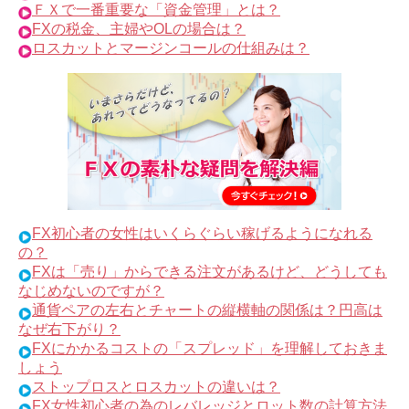
ＦＸで一番重要な「資金管理」とは？
FXの税金、主婦やOLの場合は？
ロスカットとマージンコールの仕組みは？
FX初心者の女性はいくらぐらい稼げるようになれる
の？
FXは「売り」からできる注文があるけど、どうしても
なじめないのですが？
通貨ペアの左右とチャートの縦横軸の関係は？円高は
なぜ右下がり？
FXにかかるコストの「スプレッド」を理解しておきま
しょう
ストップロスとロスカットの違いは？
FX女性初心者の為のレバレッジとロット数の計算方法