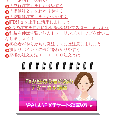
値」「逆指値」の違い
「成行注文」をわかりやすく
「指値注文」をわかりやすく
「逆指値注文」をわかりやすく
IFD注文を上手に活用しましょう
2つの注文を同時に出せるOCOをマスターしましょう
利益を伸ばす強い味方トレーリングストップを使いこ
なしましょう！
初心者がやりがちな発注ミスには注意しましょう
損切りポイントの設定をわかりやすく
究極の注文方法ＩＦＤＯＣＯ注文とは