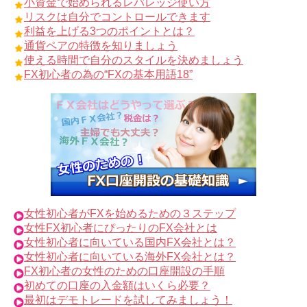
小資金で始められるレバレッジ使い方
リスクは自分でコントロールできます
利益を上げる3つのポイントとは？
通貨ペアの特徴を知りましょう
使える時間で自分のスタイルを決めましょう
FX初心者の為の“FXの基本用語18”
女性初心者がFXを始めるための３ステップ
女性FX初心者にぴったりのFX会社とは
女性初心者に向いている国内FX会社とは？
女性初心者に向いている海外FX会社とは？
FX初心者の女性のための口座開設の手順
初めての口座の入金額はいくら必要？
最初はデモトレードを試してみましょう！