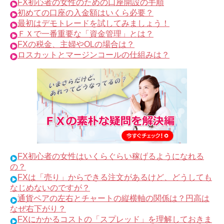
FX初心者の女性のための口座開設の手順
初めての口座の入金額はいくら必要？
最初はデモトレードを試してみましょう！
ＦＸで一番重要な「資金管理」とは？
FXの税金、主婦やOLの場合は？
ロスカットとマージンコールの仕組みは？
FX初心者の女性はいくらぐらい稼げるようになれる
の？
FXは「売り」からできる注文があるけど、どうしても
なじめないのですが？
通貨ペアの左右とチャートの縦横軸の関係は？円高は
なぜ右下がり？
FXにかかるコストの「スプレッド」を理解しておきま