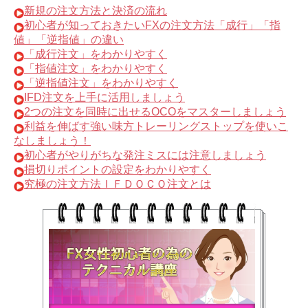
新規の注文方法と決済の流れ
初心者が知っておきたいFXの注文方法「成行」「指
値」「逆指値」の違い
「成行注文」をわかりやすく
「指値注文」をわかりやすく
「逆指値注文」をわかりやすく
IFD注文を上手に活用しましょう
2つの注文を同時に出せるOCOをマスターしましょう
利益を伸ばす強い味方トレーリングストップを使いこ
なしましょう！
初心者がやりがちな発注ミスには注意しましょう
損切りポイントの設定をわかりやすく
究極の注文方法ＩＦＤＯＣＯ注文とは