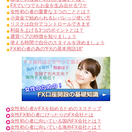
FXでいつでもお金を生み出せるワケ
女性初心者の重要な３つのこととは？
小資金で始められるレバレッジ使い方
リスクは自分でコントロールできます
利益を上げる3つのポイントとは？
通貨ペアの特徴を知りましょう
使える時間で自分のスタイルを決めましょう
FX初心者の為の“FXの基本用語18”
女性初心者がFXを始めるための３ステップ
女性FX初心者にぴったりのFX会社とは
女性初心者に向いている国内FX会社とは？
女性初心者に向いている海外FX会社とは？