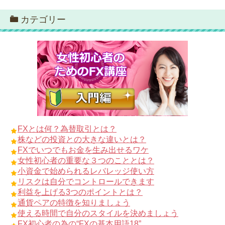
カテゴリー
FXとは何？為替取引とは？
株などの投資との大きな違いとは？
FXでいつでもお金を生み出せるワケ
女性初心者の重要な３つのこととは？
小資金で始められるレバレッジ使い方
リスクは自分でコントロールできます
利益を上げる3つのポイントとは？
通貨ペアの特徴を知りましょう
使える時間で自分のスタイルを決めましょう
FX初心者の為の“FXの基本用語18”