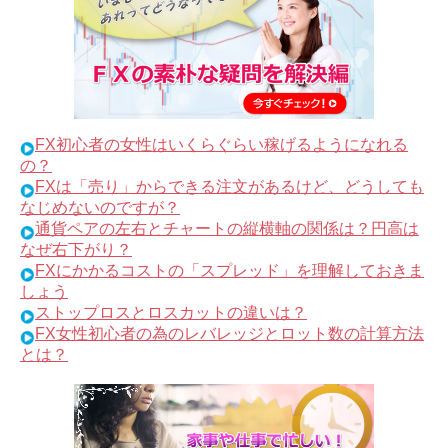
FX初心者の女性はいくらぐらい稼げるようになれる
の？
FXは「売り」からできる注文があるけど、どうしても
なじめないのですが？
通貨ペアの左右とチャートの縦横軸の関係は？円高は
なぜ右下がり？
FXにかかるコストの「スプレッド」を理解しておきま
しょう
ストップロスとロスカットの違いは？
FX女性初心者の為のレバレッジとロット数の計算方法
とは？