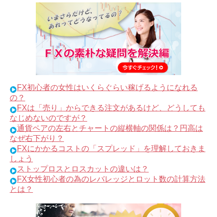
FX初心者の女性はいくらぐらい稼げるようになれる
の？
FXは「売り」からできる注文があるけど、どうしても
なじめないのですが？
通貨ペアの左右とチャートの縦横軸の関係は？円高は
なぜ右下がり？
FXにかかるコストの「スプレッド」を理解しておきま
しょう
ストップロスとロスカットの違いは？
FX女性初心者の為のレバレッジとロット数の計算方法
とは？