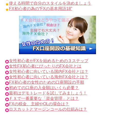
使える時間で自分のスタイルを決めましょう
FX初心者の為の“FXの基本用語18”
女性初心者がFXを始めるための３ステップ
女性FX初心者にぴったりのFX会社とは
女性初心者に向いている国内FX会社とは？
女性初心者に向いている海外FX会社とは？
FX初心者の女性のための口座開設の手順
初めての口座の入金額はいくら必要？
最初はデモトレードを試してみましょう！
ＦＸで一番重要な「資金管理」とは？
FXの税金、主婦やOLの場合は？
ロスカットとマージンコールの仕組みは？