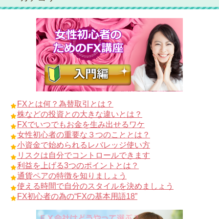
FXとは何？為替取引とは？
株などの投資との大きな違いとは？
FXでいつでもお金を生み出せるワケ
女性初心者の重要な３つのこととは？
小資金で始められるレバレッジ使い方
リスクは自分でコントロールできます
利益を上げる3つのポイントとは？
通貨ペアの特徴を知りましょう
使える時間で自分のスタイルを決めましょう
FX初心者の為の“FXの基本用語18”