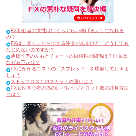
FX初心者の女性はいくらぐらい稼げるようになれる
の？
FXは「売り」からできる注文があるけど、どうしても
なじめないのですが？
通貨ペアの左右とチャートの縦横軸の関係は？円高は
なぜ右下がり？
FXにかかるコストの「スプレッド」を理解しておきま
しょう
ストップロスとロスカットの違いは？
FX女性初心者の為のレバレッジとロット数の計算方法
とは？