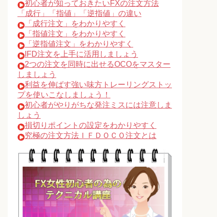
初心者が知っておきたいFXの注文方法
「成行」「指値」「逆指値」の違い
「成行注文」をわかりやすく
「指値注文」をわかりやすく
「逆指値注文」をわかりやすく
IFD注文を上手に活用しましょう
2つの注文を同時に出せるOCOをマスター
しましょう
利益を伸ばす強い味方トレーリングストッ
プを使いこなしましょう！
初心者がやりがちな発注ミスには注意しま
しょう
損切りポイントの設定をわかりやすく
究極の注文方法ＩＦＤＯＣＯ注文とは