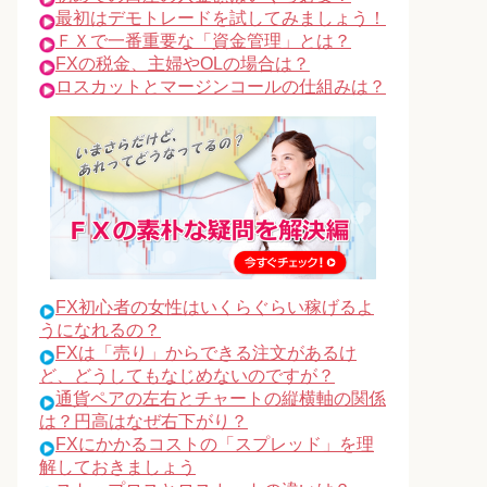
最初はデモトレードを試してみましょう！
ＦＸで一番重要な「資金管理」とは？
FXの税金、主婦やOLの場合は？
ロスカットとマージンコールの仕組みは？
FX初心者の女性はいくらぐらい稼げるよ
うになれるの？
FXは「売り」からできる注文があるけ
ど、どうしてもなじめないのですが？
通貨ペアの左右とチャートの縦横軸の関係
は？円高はなぜ右下がり？
FXにかかるコストの「スプレッド」を理
解しておきましょう