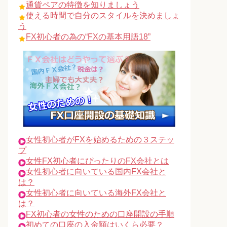
通貨ペアの特徴を知りましょう
使える時間で自分のスタイルを決めましょ
う
FX初心者の為の“FXの基本用語18”
女性初心者がFXを始めるための３ステッ
プ
女性FX初心者にぴったりのFX会社とは
女性初心者に向いている国内FX会社と
は？
女性初心者に向いている海外FX会社と
は？
FX初心者の女性のための口座開設の手順
初めての口座の入金額はいくら必要？