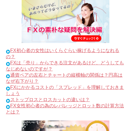
FX初心者の女性はいくらぐらい稼げるようになれる
の？
FXは「売り」からできる注文があるけど、どうしても
なじめないのですが？
通貨ペアの左右とチャートの縦横軸の関係は？円高は
なぜ右下がり？
FXにかかるコストの「スプレッド」を理解しておきま
しょう
ストップロスとロスカットの違いは？
FX女性初心者の為のレバレッジとロット数の計算方法
とは？