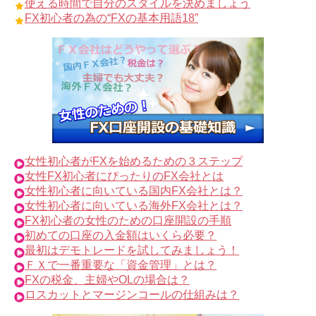
使える時間で自分のスタイルを決めましょう
FX初心者の為の“FXの基本用語18”
女性初心者がFXを始めるための３ステップ
女性FX初心者にぴったりのFX会社とは
女性初心者に向いている国内FX会社とは？
女性初心者に向いている海外FX会社とは？
FX初心者の女性のための口座開設の手順
初めての口座の入金額はいくら必要？
最初はデモトレードを試してみましょう！
ＦＸで一番重要な「資金管理」とは？
FXの税金、主婦やOLの場合は？
ロスカットとマージンコールの仕組みは？