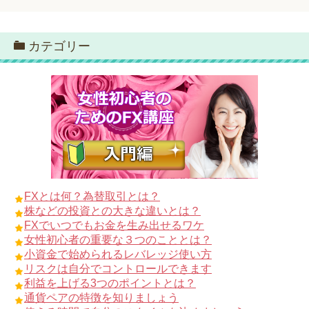
カテゴリー
FXとは何？為替取引とは？
株などの投資との大きな違いとは？
FXでいつでもお金を生み出せるワケ
女性初心者の重要な３つのこととは？
小資金で始められるレバレッジ使い方
リスクは自分でコントロールできます
利益を上げる3つのポイントとは？
通貨ペアの特徴を知りましょう