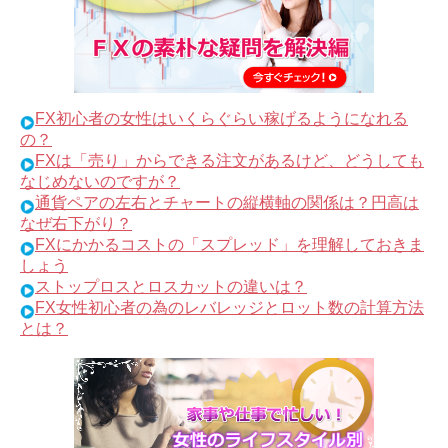
FX初心者の女性はいくらぐらい稼げるようになれる
の？
FXは「売り」からできる注文があるけど、どうしても
なじめないのですが？
通貨ペアの左右とチャートの縦横軸の関係は？円高は
なぜ右下がり？
FXにかかるコストの「スプレッド」を理解しておきま
しょう
ストップロスとロスカットの違いは？
FX女性初心者の為のレバレッジとロット数の計算方法
とは？