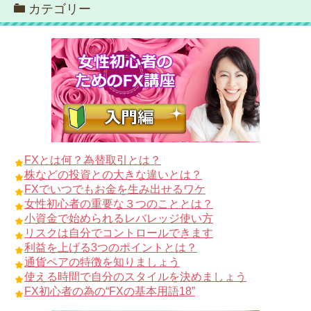
カテゴリー
FXとは何？為替取引とは？
株などの投資との大きな違いとは？
FXでいつでもお金を生み出せるワケ
女性初心者の重要な３つのこととは？
小資金で始められるレバレッジ使い方
リスクは自分でコントロールできます
利益を上げる3つのポイントとは？
通貨ペアの特徴を知りましょう
使える時間で自分のスタイルを決めましょう
FX初心者の為の“FXの基本用語18”