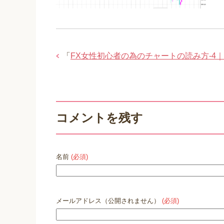
「
FX女性初心者の為のチャートの読み方-4
コメントを残す
名前
(必須)
メールアドレス（公開されません）
(必須)