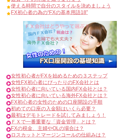
使える時間で自分のスタイルを決めましょう
FX初心者の為の“FXの基本用語18”
女性初心者がFXを始めるための３ステップ
女性FX初心者にぴったりのFX会社とは
女性初心者に向いている国内FX会社とは？
女性初心者に向いている海外FX会社とは？
FX初心者の女性のための口座開設の手順
初めての口座の入金額はいくら必要？
最初はデモトレードを試してみましょう！
ＦＸで一番重要な「資金管理」とは？
FXの税金、主婦やOLの場合は？
ロスカットとマージンコールの仕組みは？