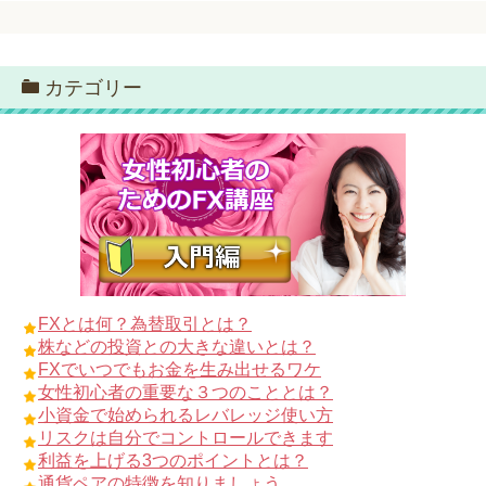
カテゴリー
FXとは何？為替取引とは？
株などの投資との大きな違いとは？
FXでいつでもお金を生み出せるワケ
女性初心者の重要な３つのこととは？
小資金で始められるレバレッジ使い方
リスクは自分でコントロールできます
利益を上げる3つのポイントとは？
通貨ペアの特徴を知りましょう