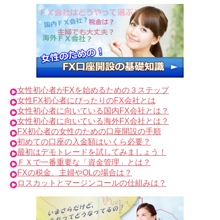
女性初心者がFXを始めるための３ステップ
女性FX初心者にぴったりのFX会社とは
女性初心者に向いている国内FX会社とは？
女性初心者に向いている海外FX会社とは？
FX初心者の女性のための口座開設の手順
初めての口座の入金額はいくら必要？
最初はデモトレードを試してみましょう！
ＦＸで一番重要な「資金管理」とは？
FXの税金、主婦やOLの場合は？
ロスカットとマージンコールの仕組みは？