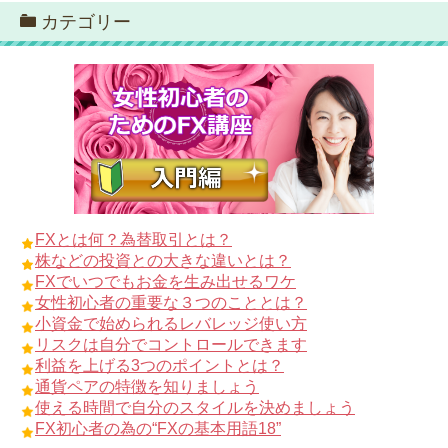
カテゴリー
FXとは何？為替取引とは？
株などの投資との大きな違いとは？
FXでいつでもお金を生み出せるワケ
女性初心者の重要な３つのこととは？
小資金で始められるレバレッジ使い方
リスクは自分でコントロールできます
利益を上げる3つのポイントとは？
通貨ペアの特徴を知りましょう
使える時間で自分のスタイルを決めましょう
FX初心者の為の“FXの基本用語18”