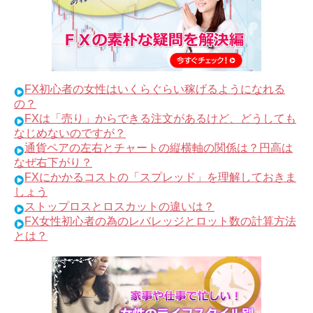
FX初心者の女性はいくらぐらい稼げるようになれる
の？
FXは「売り」からできる注文があるけど、どうしても
なじめないのですが？
通貨ペアの左右とチャートの縦横軸の関係は？円高は
なぜ右下がり？
FXにかかるコストの「スプレッド」を理解しておきま
しょう
ストップロスとロスカットの違いは？
FX女性初心者の為のレバレッジとロット数の計算方法
とは？