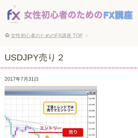
女性初心者のためのFX講座
TOP
USDJPY売り２
2017年7月31日