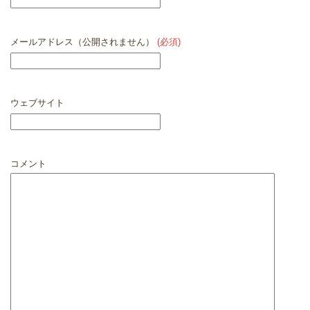
メールアドレス（公開されません）
(必須)
ウェブサイト
コメント