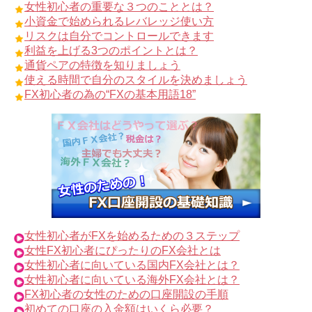
女性初心者の重要な３つのこととは？
小資金で始められるレバレッジ使い方
リスクは自分でコントロールできます
利益を上げる3つのポイントとは？
通貨ペアの特徴を知りましょう
使える時間で自分のスタイルを決めましょう
FX初心者の為の“FXの基本用語18”
女性初心者がFXを始めるための３ステップ
女性FX初心者にぴったりのFX会社とは
女性初心者に向いている国内FX会社とは？
女性初心者に向いている海外FX会社とは？
FX初心者の女性のための口座開設の手順
初めての口座の入金額はいくら必要？