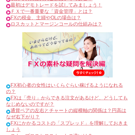
最初はデモトレードを試してみましょう！
ＦＸで一番重要な「資金管理」とは？
FXの税金、主婦やOLの場合は？
ロスカットとマージンコールの仕組みは？
FX初心者の女性はいくらぐらい稼げるようになれる
の？
FXは「売り」からできる注文があるけど、どうしても
なじめないのですが？
通貨ペアの左右とチャートの縦横軸の関係は？円高は
なぜ右下がり？
FXにかかるコストの「スプレッド」を理解しておきま
しょう