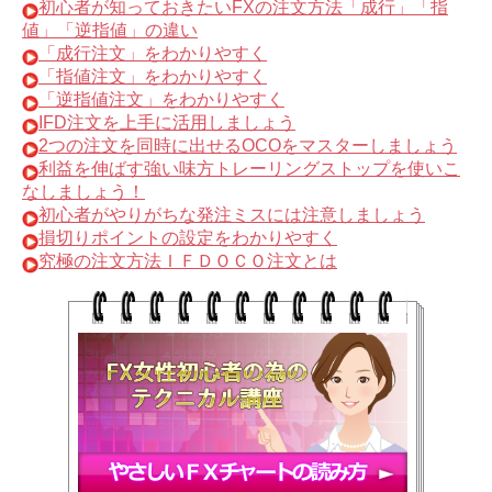
初心者が知っておきたいFXの注文方法「成行」「指
値」「逆指値」の違い
「成行注文」をわかりやすく
「指値注文」をわかりやすく
「逆指値注文」をわかりやすく
IFD注文を上手に活用しましょう
2つの注文を同時に出せるOCOをマスターしましょう
利益を伸ばす強い味方トレーリングストップを使いこ
なしましょう！
初心者がやりがちな発注ミスには注意しましょう
損切りポイントの設定をわかりやすく
究極の注文方法ＩＦＤＯＣＯ注文とは