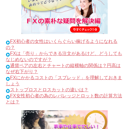
FX初心者の女性はいくらぐらい稼げるようになれる
の？
FXは「売り」からできる注文があるけど、どうしても
なじめないのですが？
通貨ペアの左右とチャートの縦横軸の関係は？円高は
なぜ右下がり？
FXにかかるコストの「スプレッド」を理解しておきま
しょう
ストップロスとロスカットの違いは？
FX女性初心者の為のレバレッジとロット数の計算方法
とは？