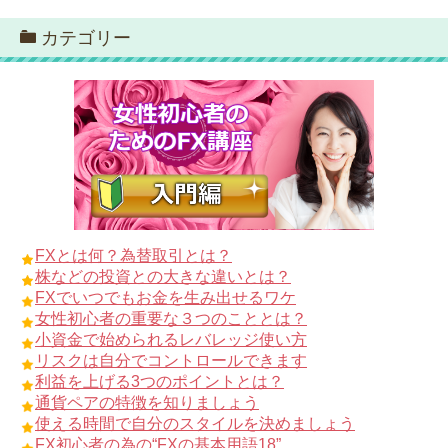
カテゴリー
FXとは何？為替取引とは？
株などの投資との大きな違いとは？
FXでいつでもお金を生み出せるワケ
女性初心者の重要な３つのこととは？
小資金で始められるレバレッジ使い方
リスクは自分でコントロールできます
利益を上げる3つのポイントとは？
通貨ペアの特徴を知りましょう
使える時間で自分のスタイルを決めましょう
FX初心者の為の“FXの基本用語18”