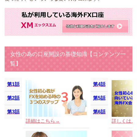
女性の為の口座開設の基礎知識【コンテンツ一
覧】
第1話
第4話
第2話
第5話
第3話
第6話
詳細はこちら→
詳しくはこ