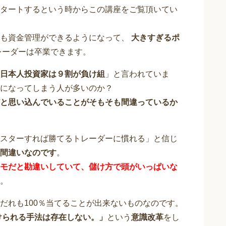
タートするという時からこの講座をご覧頂いてい
たも資金管理ができるようになって、
大きすぎるポ
レーダーは卒業できます。
日本人投資家は９割が負け組
」と言われていま
になってしまう人が多いのか？
と思い込んでいることが
そもそも間違っている
か
スターすれば勝てるトレーダーに慣れる」と信じ
間違い
なのです
。
モだと勘違いしていて、儲け方で頭がいっぱいな
。
だれも100％当てることが出来ないものなのです。
けられる手法は存在しない
。」
という
意識改革
をし