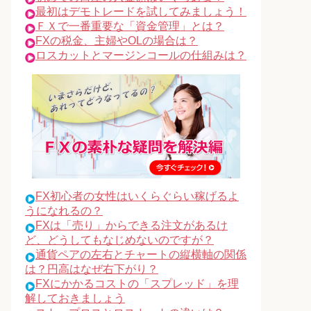
最初はデモトレードを試してみましょう！
ＦＸで一番重要な「資金管理」とは？
FXの税金、主婦やOLの場合は？
ロスカットとマージンコールの仕組みは？
FX初心者の女性はいくらぐらい稼げるよ
うになれるの？
FXは「売り」からできる注文があるけ
ど、どうしてもなじめないのですが？
通貨ペアの左右とチャートの縦横軸の関係
は？円高はなぜ右下がり？
FXにかかるコストの「スプレッド」を理
解しておきましょう