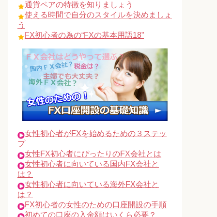
通貨ペアの特徴を知りましょう
使える時間で自分のスタイルを決めましょ
う
FX初心者の為の“FXの基本用語18”
女性初心者がFXを始めるための３ステッ
プ
女性FX初心者にぴったりのFX会社とは
女性初心者に向いている国内FX会社と
は？
女性初心者に向いている海外FX会社と
は？
FX初心者の女性のための口座開設の手順
初めての口座の入金額はいくら必要？