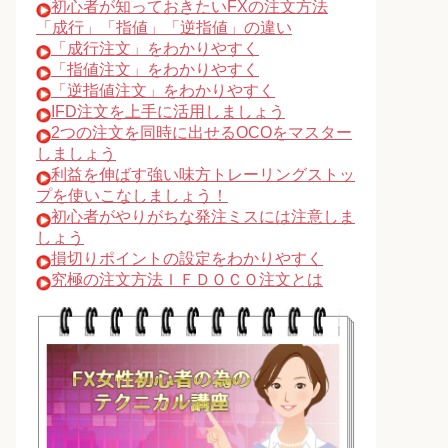
初心者が知っておきたいFXの注文方法
「成行」「指値」「逆指値」の違い
「成行注文」をわかりやすく
「指値注文」をわかりやすく
「逆指値注文」をわかりやすく
IFD注文を上手に活用しましょう
2つの注文を同時に出せるOCOをマスター
しましょう
利益を伸ばす強い味方トレーリングストッ
プを使いこなしましょう！
初心者がやりがちな発注ミスには注意しま
しょう
損切りポイントの設定をわかりやすく
究極の注文方法ＩＦＤＯＣＯ注文とは