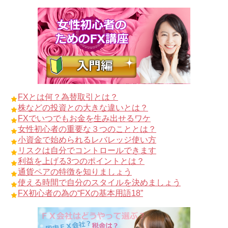
FXとは何？為替取引とは？
株などの投資との大きな違いとは？
FXでいつでもお金を生み出せるワケ
女性初心者の重要な３つのこととは？
小資金で始められるレバレッジ使い方
リスクは自分でコントロールできます
利益を上げる3つのポイントとは？
通貨ペアの特徴を知りましょう
使える時間で自分のスタイルを決めましょう
FX初心者の為の“FXの基本用語18”