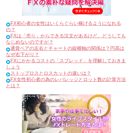
FX初心者の女性はいくらぐらい稼げるようになれる
の？
FXは「売り」からできる注文があるけど、どうしても
なじめないのですが？
通貨ペアの左右とチャートの縦横軸の関係は？円高は
なぜ右下がり？
FXにかかるコストの「スプレッド」を理解しておきま
しょう
ストップロスとロスカットの違いは？
FX女性初心者の為のレバレッジとロット数の計算方法
とは？