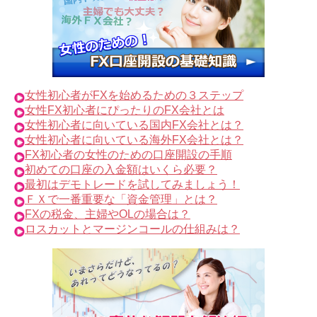
女性初心者がFXを始めるための３ステップ
女性FX初心者にぴったりのFX会社とは
女性初心者に向いている国内FX会社とは？
女性初心者に向いている海外FX会社とは？
FX初心者の女性のための口座開設の手順
初めての口座の入金額はいくら必要？
最初はデモトレードを試してみましょう！
ＦＸで一番重要な「資金管理」とは？
FXの税金、主婦やOLの場合は？
ロスカットとマージンコールの仕組みは？