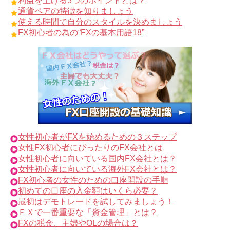
利益を上げる3つのポイントとは？
通貨ペアの特徴を知りましょう
使える時間で自分のスタイルを決めましょう
FX初心者の為の“FXの基本用語18”
女性初心者がFXを始めるための３ステップ
女性FX初心者にぴったりのFX会社とは
女性初心者に向いている国内FX会社とは？
女性初心者に向いている海外FX会社とは？
FX初心者の女性のための口座開設の手順
初めての口座の入金額はいくら必要？
最初はデモトレードを試してみましょう！
ＦＸで一番重要な「資金管理」とは？
FXの税金、主婦やOLの場合は？