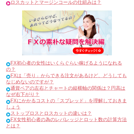
ロスカットとマージンコールの仕組みは？
FX初心者の女性はいくらぐらい稼げるようになれる
の？
FXは「売り」からできる注文があるけど、どうしても
なじめないのですが？
通貨ペアの左右とチャートの縦横軸の関係は？円高は
なぜ右下がり？
FXにかかるコストの「スプレッド」を理解しておきま
しょう
ストップロスとロスカットの違いは？
FX女性初心者の為のレバレッジとロット数の計算方法
とは？