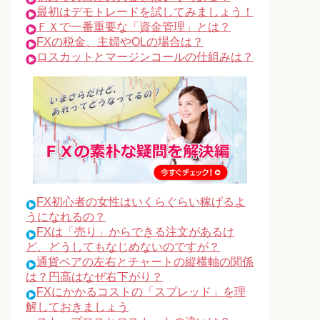
最初はデモトレードを試してみましょう！
ＦＸで一番重要な「資金管理」とは？
FXの税金、主婦やOLの場合は？
ロスカットとマージンコールの仕組みは？
FX初心者の女性はいくらぐらい稼げるよ
うになれるの？
FXは「売り」からできる注文があるけ
ど、どうしてもなじめないのですが？
通貨ペアの左右とチャートの縦横軸の関係
は？円高はなぜ右下がり？
FXにかかるコストの「スプレッド」を理
解しておきましょう