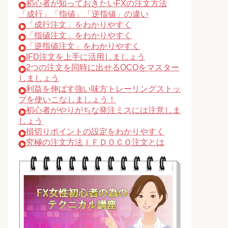
初心者が知っておきたいFXの注文方法
「成行」「指値」「逆指値」の違い
「成行注文」をわかりやすく
「指値注文」をわかりやすく
「逆指値注文」をわかりやすく
IFD注文を上手に活用しましょう
2つの注文を同時に出せるOCOをマスター
しましょう
利益を伸ばす強い味方トレーリングストッ
プを使いこなしましょう！
初心者がやりがちな発注ミスには注意しま
しょう
損切りポイントの設定をわかりやすく
究極の注文方法ＩＦＤＯＣＯ注文とは