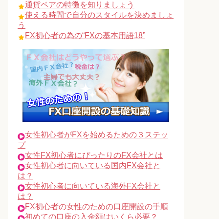
通貨ペアの特徴を知りましょう
使える時間で自分のスタイルを決めましょ
う
FX初心者の為の“FXの基本用語18”
女性初心者がFXを始めるための３ステッ
プ
女性FX初心者にぴったりのFX会社とは
女性初心者に向いている国内FX会社と
は？
女性初心者に向いている海外FX会社と
は？
FX初心者の女性のための口座開設の手順
初めての口座の入金額はいくら必要？