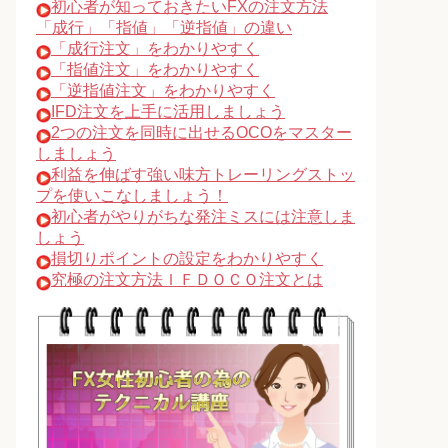
初心者が知っておきたいFXの注文方法
「成行」「指値」「逆指値」の違い
「成行注文」をわかりやすく
「指値注文」をわかりやすく
「逆指値注文」をわかりやすく
IFD注文を上手に活用しましょう
2つの注文を同時に出せるOCOをマスター
しましょう
利益を伸ばす強い味方トレーリングストッ
プを使いこなしましょう！
初心者がやりがちな発注ミスには注意しま
しょう
損切りポイントの設定をわかりやすく
究極の注文方法ＩＦＤＯＣＯ注文とは