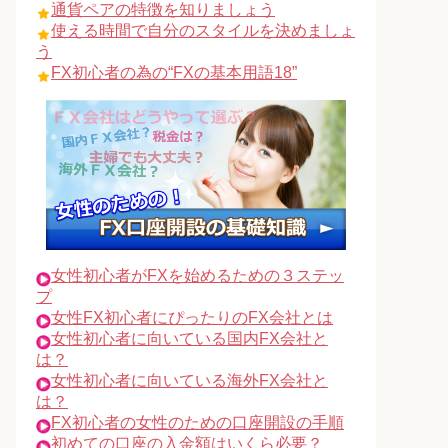
通貨ペアの特徴を知りましょう
使える時間で自分のスタイルを決めましょ
う
FX初心者の為の“FXの基本用語18”
女性初心者がFXを始めるための３ステッ
プ
女性FX初心者にぴったりのFX会社とは
女性初心者に向いている国内FX会社と
は？
女性初心者に向いている海外FX会社と
は？
FX初心者の女性のための口座開設の手順
初めての口座の入金額はいくら必要？