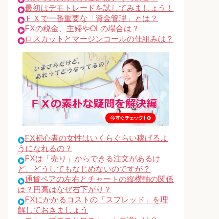
最初はデモトレードを試してみましょう！
ＦＸで一番重要な「資金管理」とは？
FXの税金、主婦やOLの場合は？
ロスカットとマージンコールの仕組みは？
FX初心者の女性はいくらぐらい稼げるよ
うになれるの？
FXは「売り」からできる注文があるけ
ど、どうしてもなじめないのですが？
通貨ペアの左右とチャートの縦横軸の関係
は？円高はなぜ右下がり？
FXにかかるコストの「スプレッド」を理
解しておきましょう