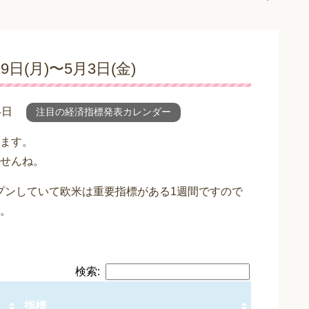
(月)〜5月3日(金)
4日
注目の経済指標発表カレンダー
ます。
せんね。
プンしていて欧米は重要指標がある1週間ですので
。
検索:
指標