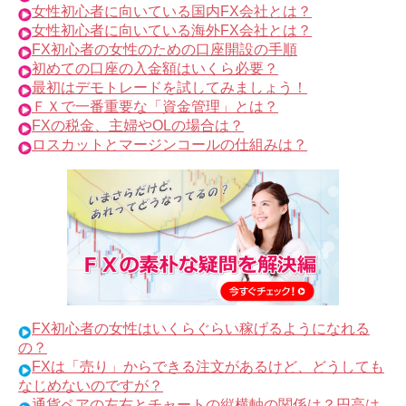
女性初心者に向いている国内FX会社とは？
女性初心者に向いている海外FX会社とは？
FX初心者の女性のための口座開設の手順
初めての口座の入金額はいくら必要？
最初はデモトレードを試してみましょう！
ＦＸで一番重要な「資金管理」とは？
FXの税金、主婦やOLの場合は？
ロスカットとマージンコールの仕組みは？
FX初心者の女性はいくらぐらい稼げるようになれる
の？
FXは「売り」からできる注文があるけど、どうしても
なじめないのですが？
通貨ペアの左右とチャートの縦横軸の関係は？円高は