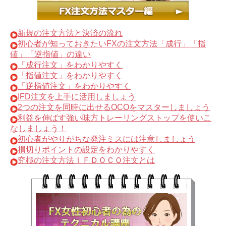
新規の注文方法と決済の流れ
初心者が知っておきたいFXの注文方法「成行」「指
値」「逆指値」の違い
「成行注文」をわかりやすく
「指値注文」をわかりやすく
「逆指値注文」をわかりやすく
IFD注文を上手に活用しましょう
2つの注文を同時に出せるOCOをマスターしましょう
利益を伸ばす強い味方トレーリングストップを使いこ
なしましょう！
初心者がやりがちな発注ミスには注意しましょう
損切りポイントの設定をわかりやすく
究極の注文方法ＩＦＤＯＣＯ注文とは