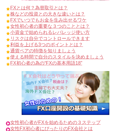
FXとは何？為替取引とは？
株などの投資との大きな違いとは？
FXでいつでもお金を生み出せるワケ
女性初心者の重要な３つのこととは？
小資金で始められるレバレッジ使い方
リスクは自分でコントロールできます
利益を上げる3つのポイントとは？
通貨ペアの特徴を知りましょう
使える時間で自分のスタイルを決めましょう
FX初心者の為の“FXの基本用語18”
女性初心者がFXを始めるための３ステップ
女性FX初心者にぴったりのFX会社とは